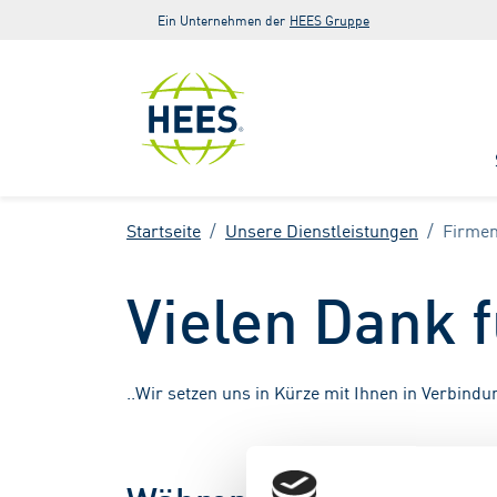
Zur Hauptnavigation springen
Zum Hauptinhalt springen
Zur Fußzeile der Seite springen
Ein Unternehmen der
HEES Gruppe
Startseite
Unsere Dienstleistungen
Firme
Vielen Dank f
..Wir setzen uns in Kürze mit Ihnen in Verbindu