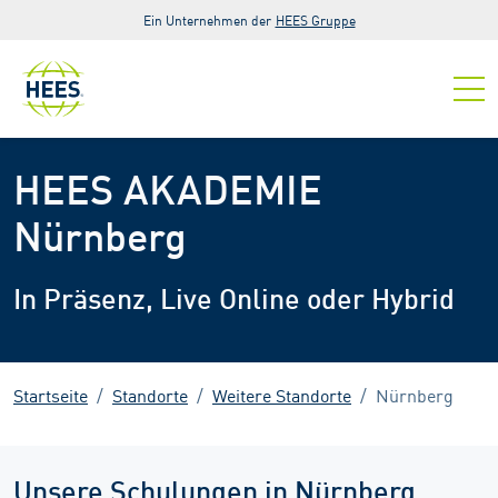
Zur Hauptnavigation springen
Zum Hauptinhalt springen
Zur Fußzeile der Seite springen
Ein Unternehmen der
HEES Gruppe
HEES AKADEMIE
Nürnberg
In Präsenz, Live Online oder Hybrid
Startseite
Standorte
Weitere Standorte
Nürnberg
Unsere Schulungen in Nürnberg