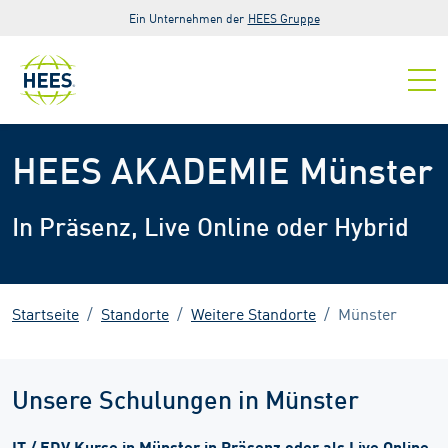
Zur Hauptnavigation springen
Zum Hauptinhalt springen
Zur Fußzeile der Seite springen
Ein Unternehmen der
HEES Gruppe
HEES AKADEMIE Münster
In Präsenz, Live Online oder Hybrid
Startseite
Standorte
Weitere Standorte
Münster
Unsere Schulungen in Münster
IT / EDV Kurse in Münster in Präsenz oder als Live Online