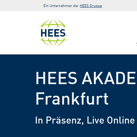
Zur Hauptnavigation springen
Zum Hauptinhalt springen
Zur Fußzeile der Seite springen
Ein Unternehmen der
HEES Gruppe
HEES AKADE
Frankfurt
In Präsenz, Live Online