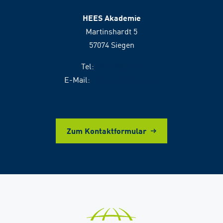
HEES Akademie
Martinshardt 5
57074 Siegen
Tel:
0271 4881111
E-Mail:
akademie@hees.de
Zum Kontaktformular