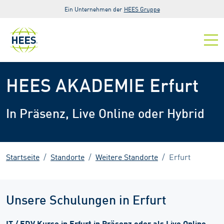
Zur Hauptnavigation springen
Zum Hauptinhalt springen
Zur Fußzeile der Seite springen
Ein Unternehmen der
HEES Gruppe
HEES AKADEMIE Erfurt
In Präsenz, Live Online oder Hybrid
Startseite
Standorte
Weitere Standorte
Erfurt
Unsere Schulungen in Erfurt
IT / EDV Kurse in Erfurt in Präsenz oder als Live Online