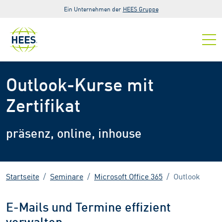
Zur Hauptnavigation springen
Zum Hauptinhalt springen
Zur Fußzeile der Seite springen
Ein Unternehmen der
HEES Gruppe
Outlook-Kurse mit
Zertifikat
präsenz, online, inhouse
Startseite
Seminare
Microsoft Office 365
Outlook
E-Mails und Termine effizient
verwalten