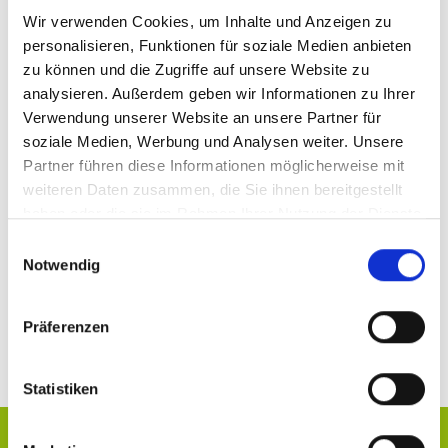
Wir verwenden Cookies, um Inhalte und Anzeigen zu
Outlook-Seminare für
personalisieren, Funktionen für soziale Medien anbieten
Unternehmen
zu können und die Zugriffe auf unsere Website zu
analysieren. Außerdem geben wir Informationen zu Ihrer
Gerne führen wir unsere Outlook-Kurse auch vor Ort
Verwendung unserer Website an unsere Partner für
soziale Medien, Werbung und Analysen weiter. Unsere
in Ihrem Unternehmen durch. Nutzen Sie Ihre eigne
Partner führen diese Informationen möglicherweise mit
Hard- und Software in vertrauter Umgebung und
weiteren Daten zusammen, die Sie ihnen bereitgestellt
sparen Sie Zeit und Kosten durch den Wegfall von
haben oder die sie im Rahmen Ihrer Nutzung der Dienste
Anfahrtswegen und eventuellen Übernachtungen.
gesammelt haben.
Einwilligungsauswahl
Notwendig
Jetzt Firmenseminar anfragen
Präferenzen
Statistiken