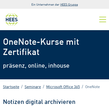
Zur Hauptnavigation springen
Zum Hauptinhalt springen
Zur Fußzeile der Seite springen
Ein Unternehmen der
HEES Gruppe
OneNote-Kurse mit
Zertifikat
präsenz, online, inhouse
Startseite
Seminare
Microsoft Office 365
OneNote
Notizen digital archivieren