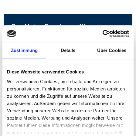
OneNote-Seminare für
Unternehmen
Gerne führen wir unsere OneNote-Kurse auch vor Ort
Zustimmung
Details
Über Cookies
in Ihrem Unternehmen durch. Nutzen Sie Ihre eigne
Hard- und Software in vertrauter Umgebung und
Diese Webseite verwendet Cookies
sparen Sie Zeit und Kosten durch den Wegfall von
Wir verwenden Cookies, um Inhalte und Anzeigen zu
Anfahrtswegen und eventuellen Übernachtungen.
personalisieren, Funktionen für soziale Medien anbieten
zu können und die Zugriffe auf unsere Website zu
Jetzt Firmenseminar anfragen
analysieren. Außerdem geben wir Informationen zu Ihrer
Verwendung unserer Website an unsere Partner für
soziale Medien, Werbung und Analysen weiter. Unsere
Partner führen diese Informationen möglicherweise mit
weiteren Daten zusammen, die Sie ihnen bereitgestellt