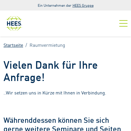
Zur Hauptnavigation springen
Zum Hauptinhalt springen
Zur Fußzeile der Seite springen
Ein Unternehmen der
HEES Gruppe
Startseite
Raumvermietung
Vielen Dank für Ihre
Anfrage!
..Wir setzen uns in Kürze mit Ihnen in Verbindung.
Währenddessen können Sie sich
gerne weitere Seminare und Seiten